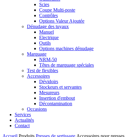
Scies
Coupe Multi-poste
Contrôles
Options Valeur Ajoutée
Dénudage des tuyaux
Manuel
Electrique
Outils
Options machines dénudage
Marquage
NRM-50
Têtes de marquage spéciales
Test de flexibles
Accessoires
Dévidoirs
Stockeurs et servantes
Mesureurs
Insertion d'embout
Décontamination
Occasions
Services
Actualités
Contact
Accueil
Produits
Presses de sertissage
Accessoires pour presses