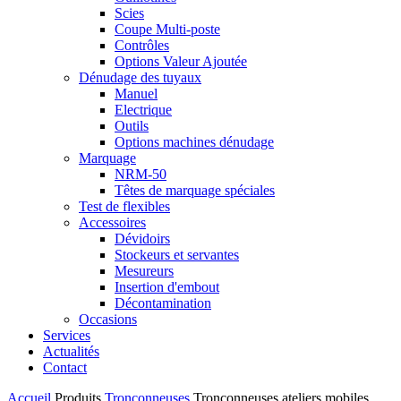
Scies
Coupe Multi-poste
Contrôles
Options Valeur Ajoutée
Dénudage des tuyaux
Manuel
Electrique
Outils
Options machines dénudage
Marquage
NRM-50
Têtes de marquage spéciales
Test de flexibles
Accessoires
Dévidoirs
Stockeurs et servantes
Mesureurs
Insertion d'embout
Décontamination
Occasions
Services
Actualités
Contact
Accueil
Produits
Tronçonneuses
Tronçonneuses ateliers mobiles