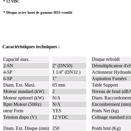
* 12 VDC
* Disque acier haut de gamme HSS ventilé
Caractéristiques techniques :
Capacité max.
Disque refroidi
2-SN
2'' (DN50)
Démultiplicateur d'ef
4-SP
1 1/4'' (DN32 )
Actionneur Hydrauli
6-SP
1"
Aspiration Fumées
Diam. Ext. Maxi.
65 mm
Table Support
Moteur standard (kW)
2
Niveau de bruit (dB
Moteur optionel (kW)
N/A
Diam. Raccordement 
Rpm Moteur (50Hz)
N/A
Encombrement (mm)
oteur Frein
YES
Poids Net (kg)
Tension dispo (V)
12 VDC
Colisage standard (c
Diam. Ext. Disque (mm)
250
Poids brut (Kg)