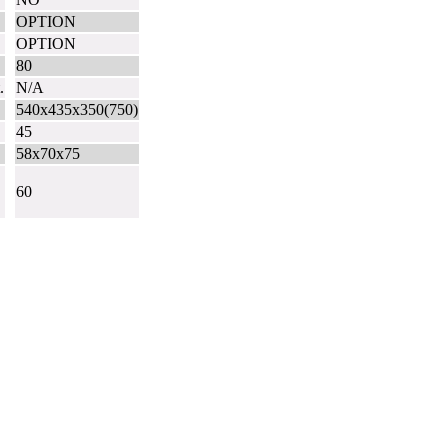
OPTION
OPTION
80
.
N/A
540x435x350(750)
45
58x70x75
60