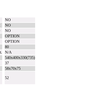
NO
t
NO
e
NO
OPTION
OPTION
80
t.
N/A
540x400x330(735)
37
58x70x75
52