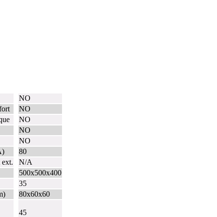
NO
fort
NO
que
NO
NO
NO
A)
80
ext.
N/A
500x500x400
35
m)
80x60x60
45