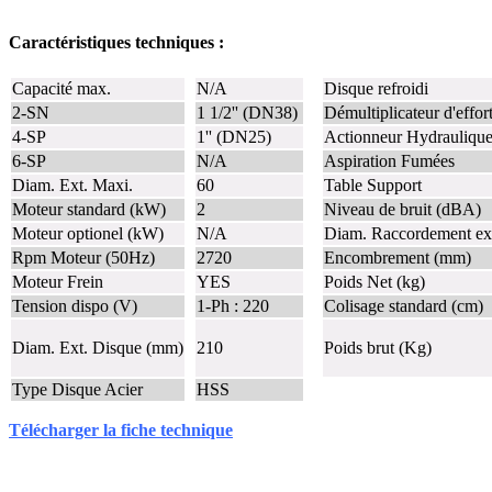
Caractéristiques techniques :
Capacité max.
N/A
Disque refroidi
2-SN
1 1/2'' (DN38)
Démultiplicateur d'effor
4-SP
1'' (DN25)
Actionneur Hydrauliqu
6-SP
N/A
Aspiration Fumées
Diam. Ext. Maxi.
60
Table Support
Moteur standard (kW)
2
Niveau de bruit (dBA)
Moteur optionel (kW)
N/A
Diam. Raccordement ex
Rpm Moteur (50Hz)
2720
Encombrement (mm)
Moteur Frein
YES
Poids Net (kg)
Tension dispo (V)
1-Ph : 220
Colisage standard (cm)
Diam. Ext. Disque (mm)
210
Poids brut (Kg)
Type Disque Acier
HSS
Télécharger la fiche technique