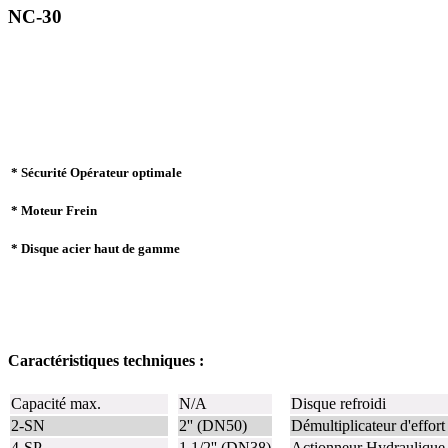
NC-30
* Sécurité Opérateur optimale
* Moteur Frein
* Disque acier haut de gamme
Caractéristiques techniques :
Capacité max.
N/A
Disque refroidi
2-SN
2'' (DN50)
Démultiplicateur d'effort
4-SP
1 1/2'' (DN38)
Actionneur Hydraulique