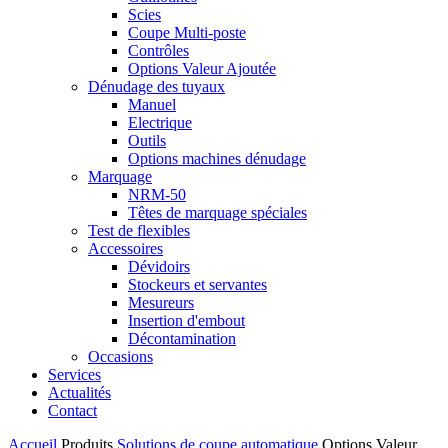
Scies
Coupe Multi-poste
Contrôles
Options Valeur Ajoutée
Dénudage des tuyaux
Manuel
Electrique
Outils
Options machines dénudage
Marquage
NRM-50
Têtes de marquage spéciales
Test de flexibles
Accessoires
Dévidoirs
Stockeurs et servantes
Mesureurs
Insertion d'embout
Décontamination
Occasions
Services
Actualités
Contact
Accueil
Produits
Solutions de coupe automatique
Options Valeur