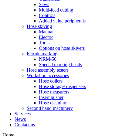
Saws
Multi-feed cutting
Controls
Added value peripherals
Hose skiving
Manual
Electric
Tools
Options on hose skivers
Ferrule marking
NRM-50
Special marking heads
Hose assembly testers
Workshop accessories
Hose coilers
Hose storage/ dispensers
Hose measurers
Insert pusher
Hose cleaning
Second hand machinery
Services
News
Contact us
Home