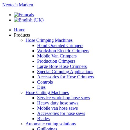
Neotech Marken
Home
Products
Hose Crimping Machines
Hand Operated Crimpers
Workshop Electric Crimpers
Mobile Van Crimpers
Production Crimpers
Large Bore Hose Crimpers
Special Crimping Applications
Accessories for Hose Crimpers
Controls
Dies
Hose Cutting Machines
Service workshop hose saws
Heavy duty hose saws
Mobile van hose saws
Accessories for hose saws
Blades
Automatic cutting solutions
Guillotines